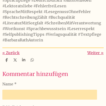
#Sprachpflege #DeutschMitStil #Autorenleben
#Lektoratsliebe #FehlerfreiLesen
#SpracheMitRespekt #LesegenussOhneFehler
#RechtschreibungZählt #Buchqualität
#LiteraturMitSorgfalt #SchreibenMitVerantwortung
#Wortkunst #Sprachbewusstsein #Leserrespekt
#SelfpublishingTipps #Verlagsqualität #Textpflege
#BarbaraRathAutorin
«
Zurück
Weiter
»
T
T
T
T
e
e
e
e
i
i
i
i
Kommentar hinzufügen
l
l
l
l
e
e
e
e
n
n
n
n
Name *