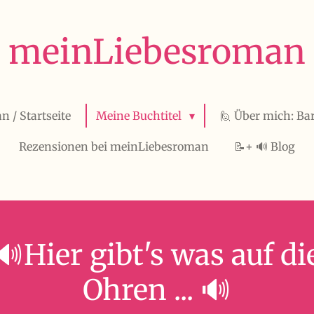
meinLiebesroman
 / Startseite
Meine Buchtitel
🙋 Über mich: Ba
Rezensionen bei meinLiebesroman
📝+ 🔊 Blog
🔊Hier gibt's was auf di
Ohren ... 🔊