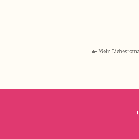
Zum
Hauptinhalt
springen
🏡 Mein Liebesroman