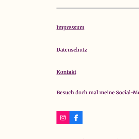
Impressum
Datenschutz
Kontakt
Besuch doch mal meine Social-Me
I
F
n
a
s
c
t
e