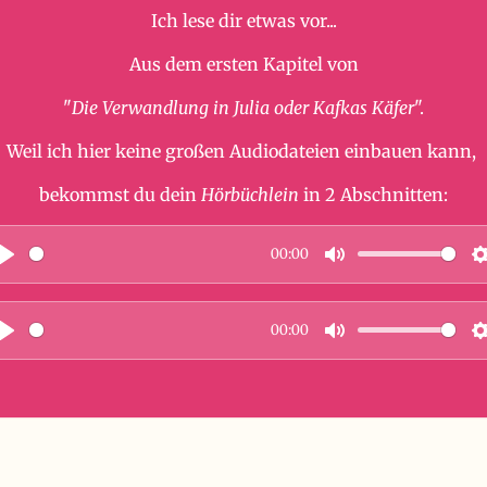
Ich lese dir etwas vor...
Aus dem ersten Kapitel von
"
Die Verwandlung in Julia oder Kafkas Käfer
".
Weil ich hier keine großen Audiodateien einbauen kann,
bekommst du dein
Hörbüchlein
in 2 Abschnitten:
00:00
P
M
l
u
00:00
a
t
t
P
M
y
e
t
l
u
i
a
t
t
y
e
t
i