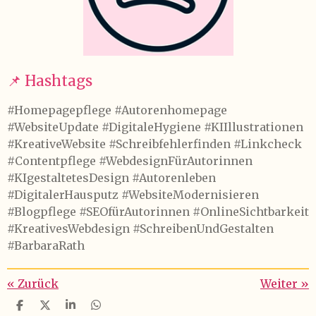
📌 Hashtags
#Homepagepflege #Autorenhomepage
#WebsiteUpdate #DigitaleHygiene #KIIllustrationen
#KreativeWebsite #Schreibfehlerfinden #Linkcheck
#Contentpflege #WebdesignFürAutorinnen
#KIgestaltetesDesign #Autorenleben
#DigitalerHausputz #WebsiteModernisieren
#Blogpflege #SEOfürAutorinnen #OnlineSichtbarkeit
#KreativesWebdesign #SchreibenUndGestalten
#BarbaraRath
«
Zurück
Weiter
»
T
T
T
T