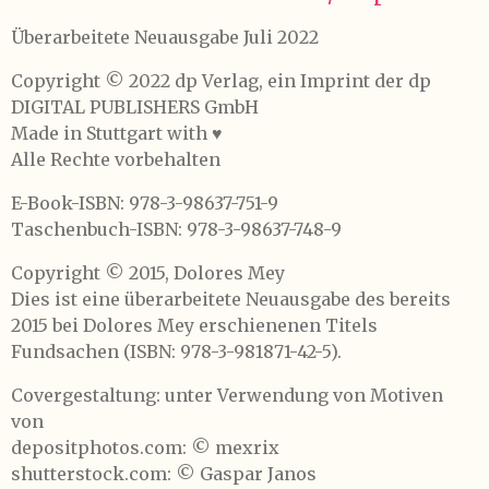
y
e
t
Überarbeitete Neuausgabe Juli 2022
i
n
Copyright © 2022 dp Verlag, ein Imprint der dp
g
DIGITAL PUBLISHERS GmbH
s
Made in Stuttgart with ♥
Alle Rechte vorbehalten
E-Book-ISBN: 978-3-98637-751-9
Taschenbuch-ISBN: 978-3-98637-748-9
Copyright © 2015, Dolores Mey
Dies ist eine überarbeitete Neuausgabe des bereits
2015 bei Dolores Mey erschienenen Titels
Fundsachen (ISBN: 978-3-981871-42-5).
Covergestaltung: unter Verwendung von Motiven
von
depositphotos.com: © mexrix
shutterstock.com: © Gaspar Janos