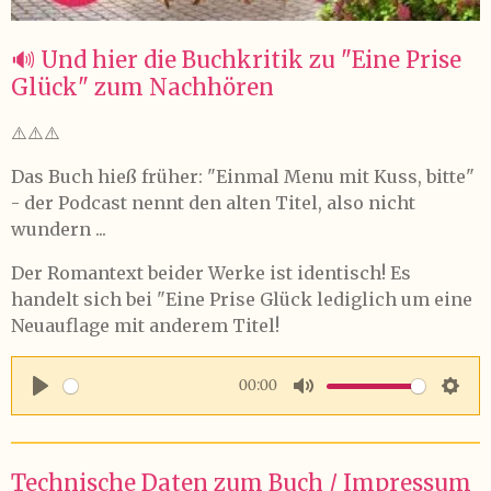
🔊 Und hier die Buchkritik zu "Eine Prise
Glück
" zum Nachhören
⚠️⚠️⚠️
Das Buch hieß früher: "Einmal Menu mit Kuss, bitte"
- der Podcast nennt den alten Titel, also nicht
wundern ...
Der Romantext beider Werke ist identisch! Es
handelt sich bei "Eine Prise Glück lediglich um eine
Neuauflage mit anderem Titel!
00:00
P
M
S
l
u
e
a
t
t
Technische Daten zum Buch / Impressum