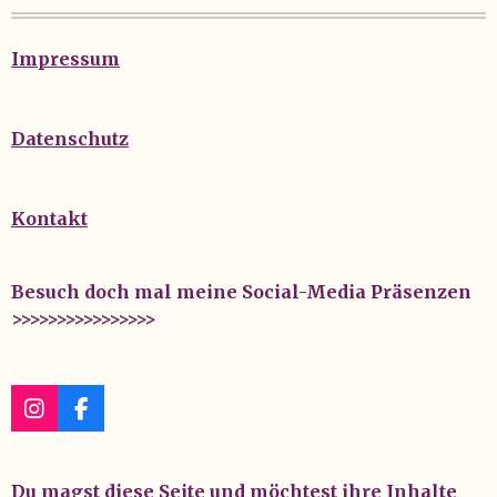
Impressum
Datenschutz
Kontakt
Besuch doch mal meine Social-Media Präsenzen
>>>>>>>>>>>>>>>>
I
F
n
a
s
c
t
e
Du magst diese Seite und möchtest ihre Inhalte