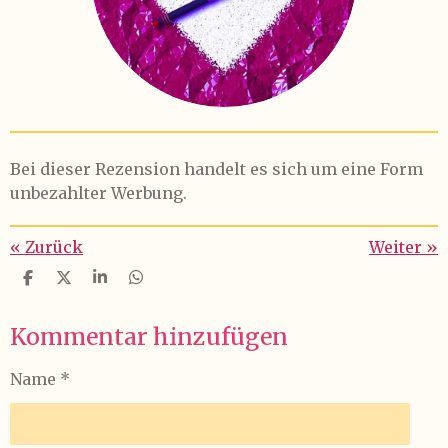
Bei dieser Rezension handelt es sich um eine Form
unbezahlter Werbung.
«
Zurück
Weiter
»
T
T
T
T
e
e
e
e
i
i
i
i
Kommentar hinzufügen
l
l
l
l
e
e
e
e
n
n
n
n
Name *