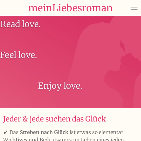
meinLiebesroman
Zum
Hauptinhalt
Read love.
springen
Feel love.
Enjoy love.
Jeder & jede suchen das Glück
💕 Das
Streben nach Glück
ist etwas so elementar
Wichtiges und Bedeutsames im Leben eines jeden